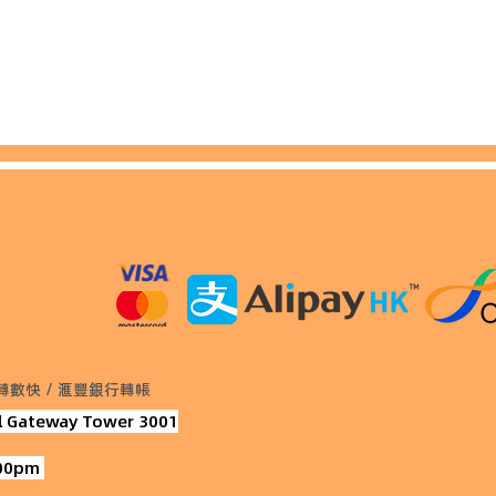
 / 轉數快 / 滙豐銀行轉帳
teway Tower 3001
00pm