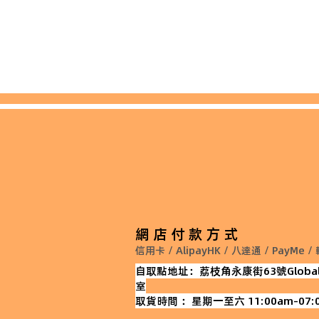
網 店 付 款 方 式
信用卡 / AlipayHK / 八達通 / PayMe
自取點地址：​荔枝角永康街63號Global Ga
室
取貨時間 ：星期一至六 11:00am-07: