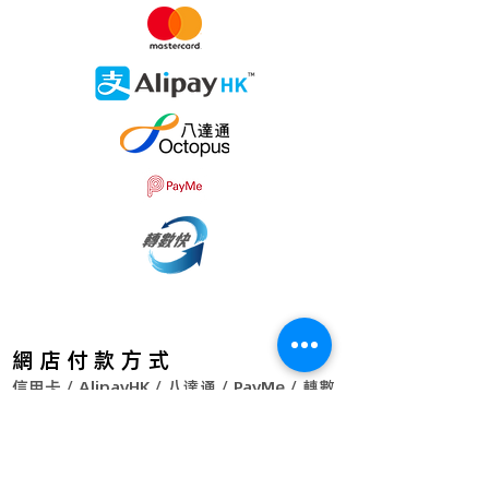
袖
23.5
24
24.5
25
25.5
長
電郵查詢｜
jthy@live.hk
WhatsApp｜(852)
9102 7502
網 店 付 款 方 式
信用卡 / AlipayHK / 八達通 / PayMe / 轉數
快 / 滙豐銀行轉帳
自取點地址：​荔枝角永康街63號Global
Gateway Tower 3001室