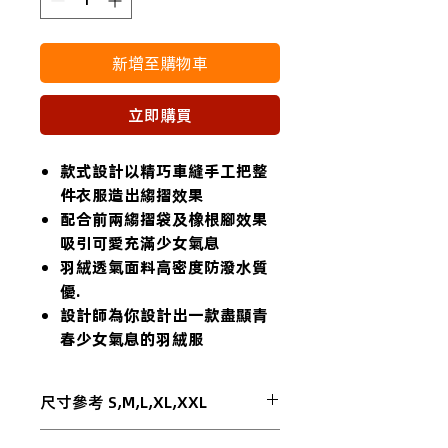
新增至購物車
立即購買
款式設計以精巧車縫手工把整
件衣服造出縐摺效果
配合前兩縐摺袋及橡根腳效果
吸引可愛充滿少女氣息
羽絨透氣面料高密度防潑水質
優.
設計師為你設計出一款盡顯青
春少女氣息的羽絨服
尺寸參考 S,M,L,XL,XXL