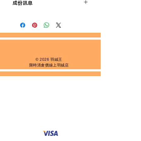
身高
胸圍(吋)
尺碼
成份訊息
152-156
41
S
面料 : 100%Polyester
裡料 : 100%Polyester
152-156
43
M
填充物 : 80%羽絨 20%羽毛
157-164
45
L
165-170
47
XL
© 2026 羽絨王
限時清倉價線上羽絨店
171-175
49
XXL
尺
S
M
L
XL
XXL
吋
胸
41
43
45
47
49
后
33
33
33
33
33
中
長