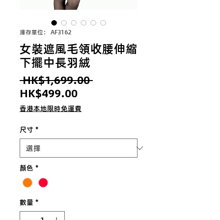
庫存單位： AF3162
女裝遮風毛領收腰伸縮
下擺中長羽絨
一
 HK$1,699.00 
促
般
HK$499.00
銷
價
香港本地限時免運費
價
格
尺寸
*
格
顏色
*
數量
*